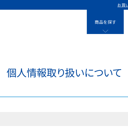
お買
商品を探す
液剤
0㎡用 15個
0㎡用 40個
クレベリンpro
個人情報取り扱いについて
0㎡用 8個
クレベリンpro
0㎡用 10個
クレベリンpro
0㎡用 40個
スティック
クレベリンpr
0㎡用 10個
入り)×3個
0㎡用＋パウチ専用ケース 10個セッ