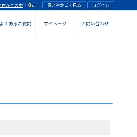
0
買い物かごを見る
ログイン
い物かごの中
：
点
よくあるご質問
マイページ
お問い合わせ
 スプレー 12個
 スプレー 18個
 希釈溶液 10個
oスティックケースタイプつめかえ(1箱36本