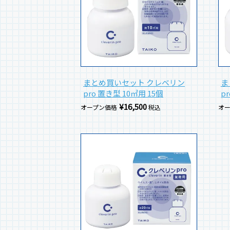
まとめ買いセット クレベリン
ま
pro 置き型 10㎡用 15個
p
¥
16,500
オープン価格
税込
オ