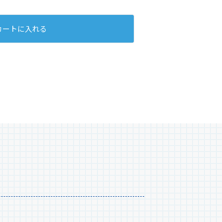
oスティックケースタイプつめかえ(1箱36本
カートに入れる