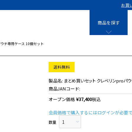
お買
商品を探す
パウチ専用ケース 10個セット
液剤
0㎡用 15個
送料無料
0㎡用 40個
クレベリンpro
0㎡用 8個
クレベリンpro
まとめ買いセット クレベリンproパ
0㎡用 10個
クレベリンpro
0㎡用 40個
商品JANコード:
オープン価格
¥
37,400
税込
スティック
会員価格で購入するにはログインが必要
クレベリンpr
0㎡用 10個
入り)×3個
0㎡用＋パウチ専用ケース 10個セッ