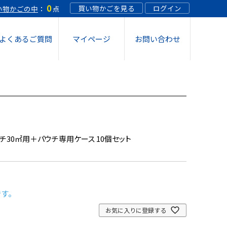
0
買い物かごを見る
ログイン
い物かごの中
：
点
よくあるご質問
マイページ
お問い合わせ
 スプレー 12個
 スプレー 18個
ウチ30㎡用＋パウチ専用ケース 10個セット
 希釈溶液 10個
です。
oスティックケースタイプつめかえ(1箱36本
お気に入りに登録する