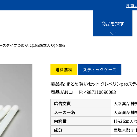
お買
商品を探す
ースタイプつめかえ(1箱36本入り)×8箱
液剤
0㎡用 15個
クレベリンpro
送料無料
スティックケース
0㎡用 40個
クレベリンpro
0㎡用 8個
クレベリンpro
まとめ買いセット クレベリンproステ
0㎡用 10個
クレベリン発
0㎡用 40個
商品JANコード:
4987110090083
広告文責
大幸薬品株式会
スティック
メーカー名
大幸薬品株
内容量
1箱36本入
クレベリンpr
0㎡用 10個
成分
亜塩素酸ナ
入り)×3個
0㎡用＋パウチ専用ケース 10個セッ