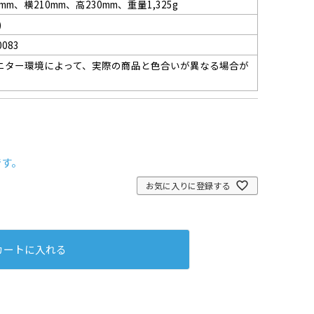
oスティックケースタイプつめかえ(1箱36本
5mm、横210mm、高230mm、重量1,325g
)
0083
ニター環境によって、実際の商品と色合いが異なる場合が
。
です。
お気に入りに登録する
カートに入れる