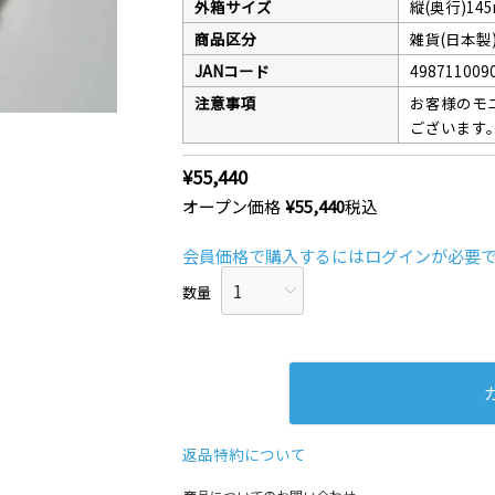
クレベリンpr
外箱サイズ
縦(奥行)14
入り)×8個
商品区分
雑貨(日本製
JANコード
498711009
注意事項
お客様のモ
ございます
¥
55,440
オープン価格
¥
55,440
税込
会員価格で購入するにはログインが必要
返品特約について