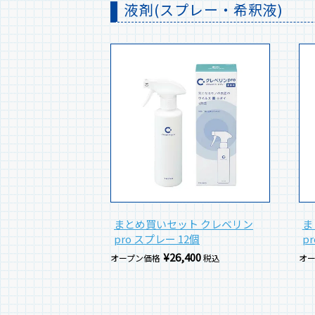
液剤(スプレー・希釈液)
まとめ買いセット クレベリン
ま
pro スプレー 12個
p
¥
26,400
オープン価格
税込
オ