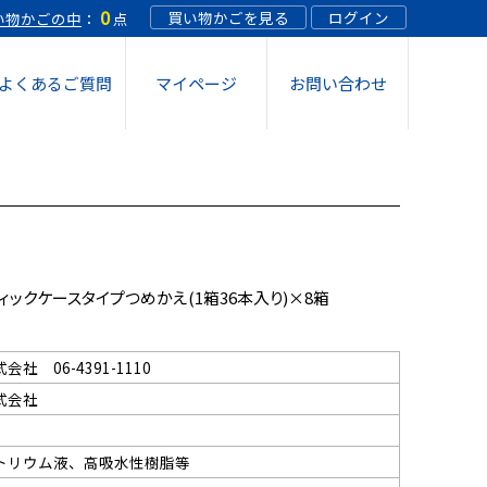
0
買い物かごを見る
ログイン
い物かごの中
：
点
よくあるご質問
マイページ
お問い合わせ
 スプレー 12個
 スプレー 18個
 希釈溶液 10個
ィックケースタイプつめかえ(1箱36本入り)×8箱
生機エレクローラー専用液 10本
社 06-4391-1110
式会社
り
oスティックケースタイプつめかえ(1箱36本
トリウム液、高吸水性樹脂等