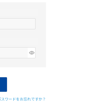
クレベリンpr
入り)×8個
パスワードをお忘れですか？