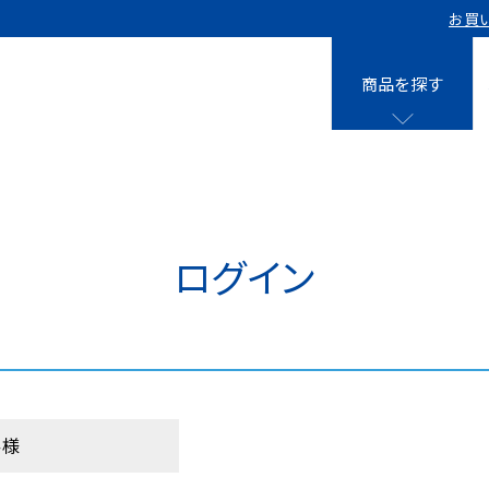
お買
商品を探す
液剤
0㎡用 15個
クレベリンpro
0㎡用 40個
ログイン
クレベリンpro
0㎡用 8個
クレベリンpro
0㎡用 10個
クレベリン発
0㎡用 40個
スティック
客様
クレベリンpr
0㎡用 10個
入り)×3個
0㎡用＋パウチ専用ケース 10個セッ