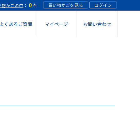
0
買い物かごを見る
ログイン
い物かごの中
：
点
よくあるご質問
マイページ
お問い合わせ
 スプレー 12個
 スプレー 18個
 希釈溶液 10個
生機エレクローラー専用液 10本
oスティックケースタイプつめかえ(1箱36本