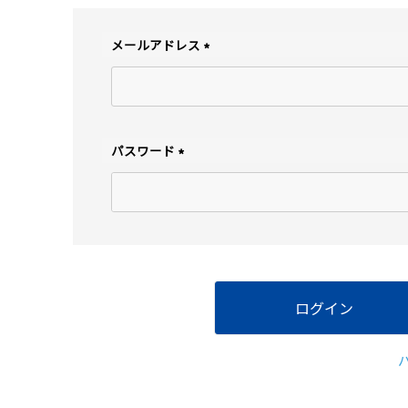
ト
メールアドレス
(
必
須
)
パスワード
(
必
須
)
ログイン