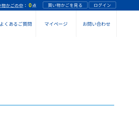
0
買い物かごを見る
ログイン
い物かごの中
：
点
よくあるご質問
マイページ
お問い合わせ
 スプレー 12個
 スプレー 18個
 希釈溶液 10個
oスティックケースタイプつめかえ(1箱36本