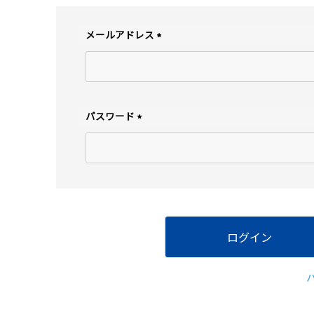
ト
メールアドレス
(
必
須
)
パスワード
(
必
須
)
ログイン