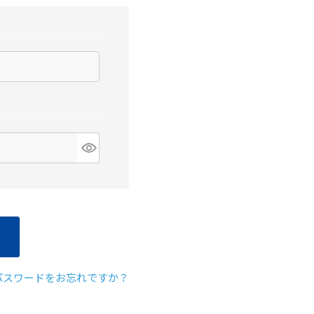
クレベリンpr
入り)×8個
パスワードをお忘れですか？