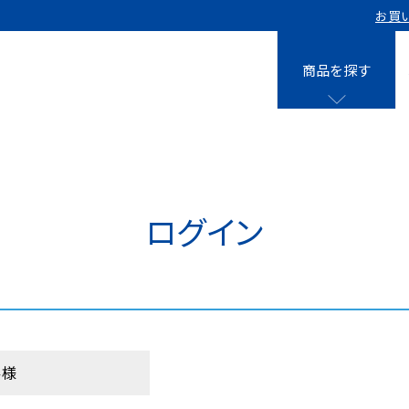
お買
商品を探す
液剤
0㎡用 15個
0㎡用 40個
クレベリンpro
ログイン
0㎡用 8個
クレベリンpro
0㎡用 10個
クレベリンpro
0㎡用 40個
スティック
客様
クレベリンpr
0㎡用 10個
入り)×3個
0㎡用＋パウチ専用ケース 10個セッ