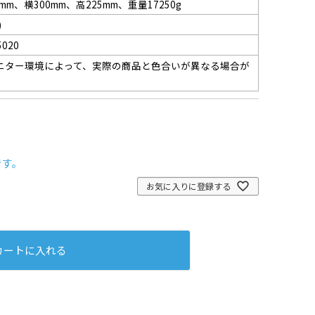
oスティックケースタイプつめかえ(1箱36本
5mm、横300mm、高225mm、重量17250g
)
5020
ニター環境によって、実際の商品と色合いが異なる場合が
。
です。
お気に入りに登録する
カートに入れる