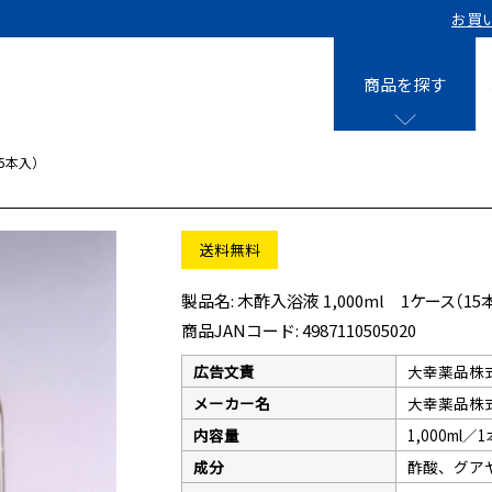
お買
商品を探す
15本入）
液剤
0㎡用 15個
クレベリンpro
送料無料
0㎡用 40個
クレベリンpro
0㎡用 8個
クレベリンpro
木酢入浴液 1,000ml 1ケース（15
0㎡用 10個
クレベリン発
0㎡用 40個
商品JANコード:
4987110505020
広告文責
大幸薬品株式会
スティック
メーカー名
大幸薬品株
内容量
1,000ml／
クレベリンpr
0㎡用 10個
成分
酢酸、グア
入り)×3個
0㎡用＋パウチ専用ケース 10個セッ