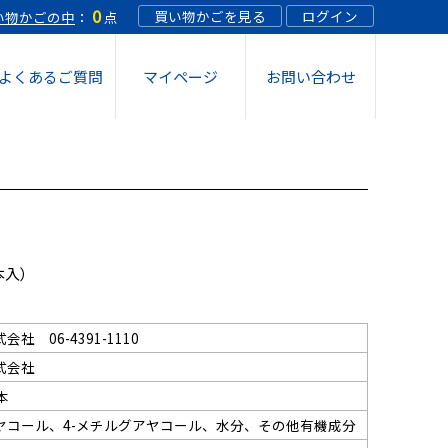
0
買い物かごを見る
ログイン
い物かごの中
：
点
よくあるご質問
マイページ
お問い合わせ
 スプレー 12個
 スプレー 18個
 希釈溶液 10個
本入）
生機エレクローラー専用液 10本
社 06-4391-1110
式会社
1本
oスティックケースタイプつめかえ(1箱36本
ヤコール、4-メチルグアヤコール、水分、その他有機成分