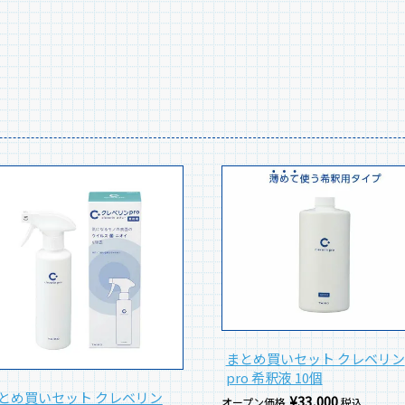
まとめ買いセット クレベリン
pro 希釈液 10個
とめ買いセット クレベリン
¥
33,000
オープン価格
税込