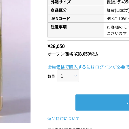
クレベリンpr
外箱サイズ
縦(奥行)43
入り)×8個
商品区分
雑貨(日本製
JANコード
498711050
注意事項
お客様のモ
ございます
¥
28,050
オープン価格
¥
28,050
税込
会員価格で購入するにはログインが必要
返品特約について